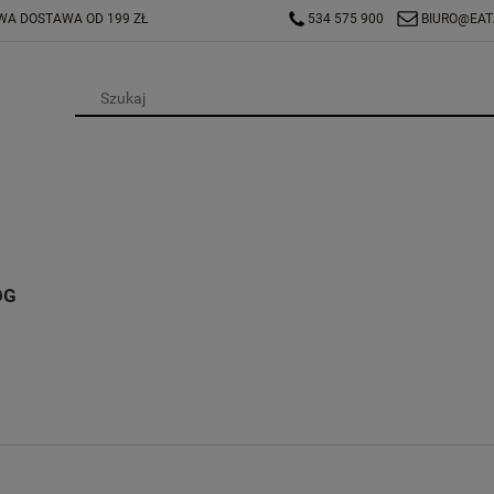
A DOSTAWA OD 199 ZŁ
534 575 900
BIURO@EAT
OG