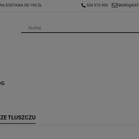
A DOSTAWA OD 199 ZŁ
534 575 900
BIURO@EAT
OG
ZE TŁUSZCZU