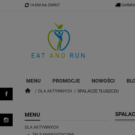
14-DNI NA ZWROT
DARMOW
MENU
PROMOCJE
NOWOŚCI
BL
DLA AKTYWNYCH
SPALACZE TŁUSZCZU
SPALAC
MENU
DLA AKTYWNYCH
ŻELE ENERGETYCZNE