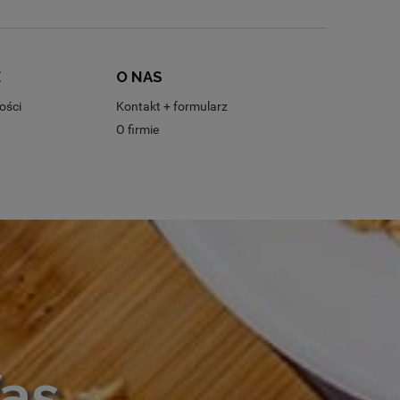
E
O NAS
ości
Kontakt + formularz
O firmie
Was