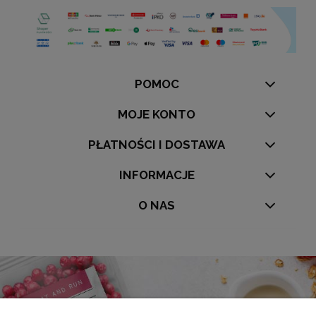
POMOC
MOJE KONTO
PŁATNOŚCI I DOSTAWA
INFORMACJE
O NAS