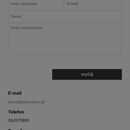
wyślij
E-mail
biuro@eatandrun.pl
Telefon
534575900