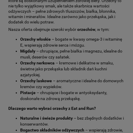
które są doskonałym uzupełnieniem zdrowej diety. Orzechy to
nie tylko wyjątkowy smak, ale także skarbnica wartości
odżywczych – pełne zdrowych tłuszczów, białka, błonnika,
witamin i minerałów. Idealne zarówno jako przekąska, jak i
dodatek do wielu potraw.
Nasza oferta obejmuje szeroki wybór
orzechów
, w tym:
Orzechy włoskie
– bogate w kwasy omega-3 i witaminę
E, wspierają zdrowie serca i mózgu.
Migdały
– chrupiące, pełne białka i magnezu, idealne do
musli, deserów czy sałatek.
Orzechy nerkowca
– kremowe i delikatne w smaku,
świetne jako przekąska lub składnik dań kuchni
azjatyckiej.
Orzechy laskowe
– aromatyczne i idealne do domowych
kremów czy wypieków.
Pistacje
– chrupiące i bogate w antyoksydanty,
doskonałe na zdrową przekąskę.
Dlaczego warto wybrać orzechy z Eat and Run?
Naturalne i świeże produkty
– bez zbędnych dodatków i
konserwantów.
Bogactwo składników odżywczych
– wspierają zdrowie,