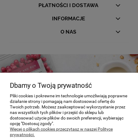
PŁATNOŚCI I DOSTAWA
INFORMACJE
O NAS
Dbamy o Twoją prywatność
Pliki cookies i pokrewne im technologie umożliwiają poprawne
działanie strony i pomagają nam dostosować ofertę do
Twoich potrzeb. Możesz zaakceptować wykorzystanie przez
Specjalnie dla Was
nas wszystkich tych plików i przejść do sklepu lub
dostosować użycie plików do swoich preferencji, wybierając
opcję "Dostosuj zgody".
Poznaj nasze nowości i promocje
Więcej o plikach cookies przeczytasz w naszej Polityce
prywatności.