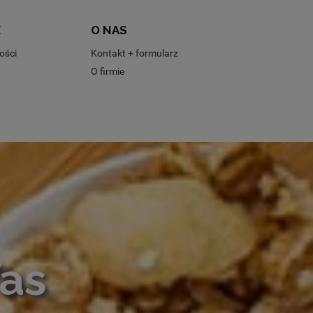
E
O NAS
ości
Kontakt + formularz
O firmie
Was