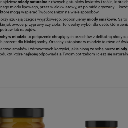
znajdziesz
miody naturalne
z różnych gatunków kwiatów i roślin, które 
nego miodu lipowego, przez wielokwiatowy, aż po miód gryczany – każd
które mogą wspierać Twój organizm na wiele sposobów.
 którzy szukają czegoś wyjątkowego, proponujemy
miody smakowe
. Są t
akie jak owoce, przyprawy czy zioła. To idealny wybór dla osób, które cen
 potraw lub napojów.
echy w miodzie
to połączenie chrupiących orzechów z delikatną słodycz
b prezent dla bliskiej osoby. Orzechy zatopione w miodzie to również świe
actwo smaków i zdrowotnych korzyści, jakie niosą ze sobą nasze
miody 
odukty, które najlepiej odpowiadają Twoim potrzebom i ciesz się natural