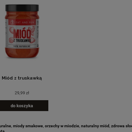
Miód z truskawką
29,99 zł
do koszyka
uralne
,
miody smakowe
,
orzechy w miodzie
,
naturalny miód
,
zdrowa sło
eta
.