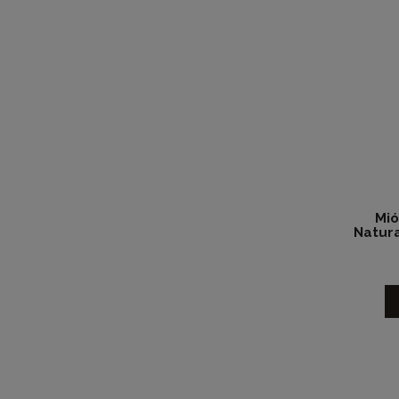
Mió
Natur