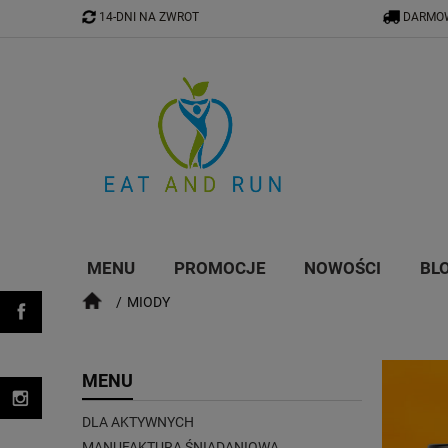
14-DNI NA ZWROT
DARMOW
MENU
PROMOCJE
NOWOŚCI
BL
MIODY
MENU
DLA AKTYWNYCH
MANUFAKTURA ŚNIADANIOWA