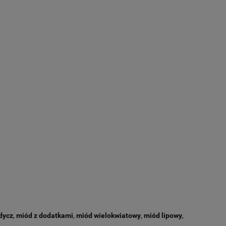
dycz
,
miód z dodatkami
,
miód wielokwiatowy
,
miód lipowy
,