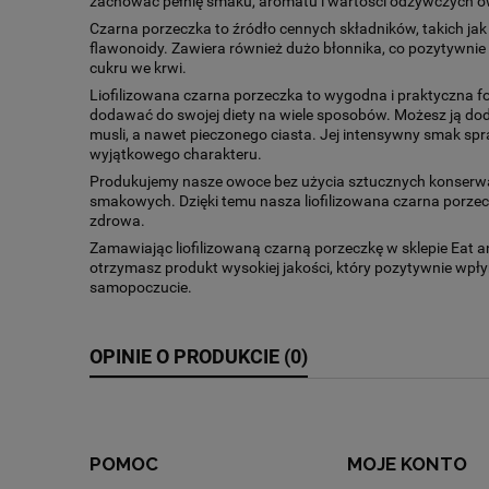
zachować pełnię smaku, aromatu i wartości odżywczych 
Czarna porzeczka to źródło cennych składników, takich jak 
flawonoidy. Zawiera również dużo błonnika, co pozytywnie
cukru we krwi.
Liofilizowana czarna porzeczka to wygodna i praktyczna 
dodawać do swojej diety na wiele sposobów. Możesz ją do
musli, a nawet pieczonego ciasta. Jej intensywny smak spr
wyjątkowego charakteru.
Produkujemy nasze owoce bez użycia sztucznych konserw
smakowych. Dzięki temu nasza liofilizowana czarna porzeczk
zdrowa.
Zamawiając liofilizowaną czarną porzeczkę w sklepie Eat 
otrzymasz produkt wysokiej jakości, który pozytywnie wpły
samopoczucie.
OPINIE O PRODUKCIE (0)
POMOC
MOJE KONTO