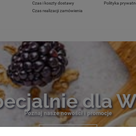
Czas i koszty dostawy
Polityka prywatn
Czas realizacji zamówienia
ecjalnie dla 
Poznaj nasze nowości i promocje
sprawdź