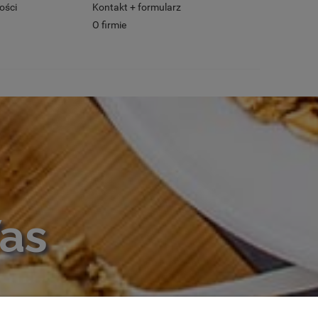
ości
Kontakt + formularz
O firmie
Was