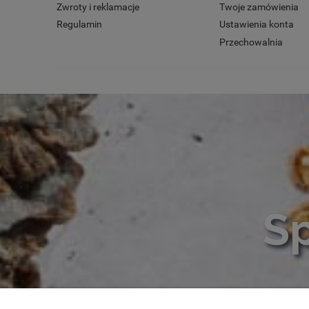
Zwroty i reklamacje
Twoje zamówienia
Regulamin
Ustawienia konta
Przechowalnia
Sp