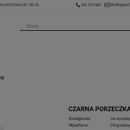
A DOSTAWA OD 199 ZŁ
534 575 900
BIURO@EAT
OG
CZARNA PORZECZKA
Dostępność:
na wyczer
Wysyłka w:
24 godzin