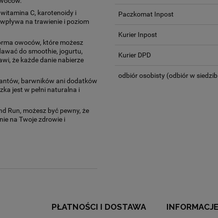
owoców.
witamina C, karotenoidy i
Paczkomat Inpost
 wpływa na trawienie i poziom
Kurier Inpost
forma owoców, które możesz
dawać do smoothie, jogurtu,
Kurier DPD
awi, że każde danie nabierze
odbiór osobisty
(odbiór w siedzib
antów, barwników ani dodatków
a jest w pełni naturalna i
and Run, możesz być pewny, że
nie na Twoje zdrowie i
PŁATNOŚCI I DOSTAWA
INFORMACJ