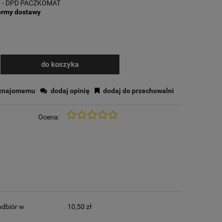
ł
- DPD PACZKOMAT
ormy dostawy
do koszyka
 znajomemu
dodaj opinię
dodaj do przechowalni
Ocena:
dbiór w
10,50 zł