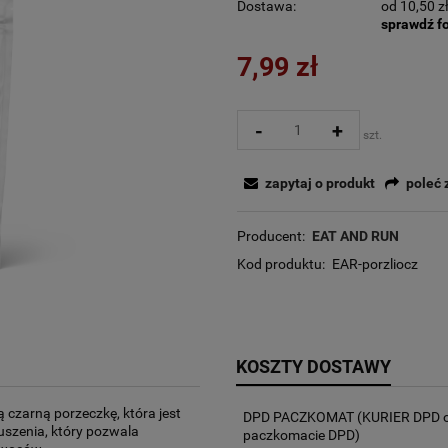
Dostawa:
od 10,50 z
sprawdź f
7,99 zł
-
+
szt.
zapytaj o produkt
poleć
Producent:
EAT AND RUN
Kod produktu:
EAR-porzliocz
KOSZTY DOSTAWY
 czarną porzeczkę, która jest
DPD PACZKOMAT
(KURIER DPD o
suszenia, który pozwala
paczkomacie DPD)