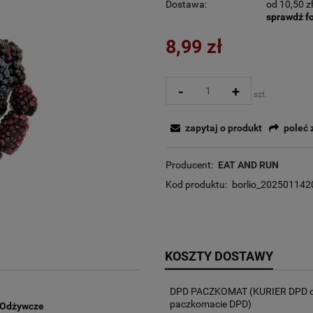
Dostawa:
od 10,50 z
sprawdź f
8,99 zł
-
+
szt.
zapytaj o produkt
poleć
Producent:
EAT AND RUN
Kod produktu:
borlio_20250114
KOSZTY DOSTAWY
DPD PACZKOMAT
(KURIER DPD o
paczkomacie DPD)
i Odżywcze