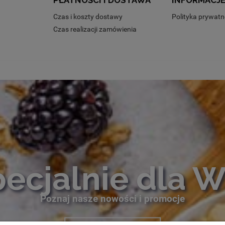
PŁATNOŚCI I DOSTAWA
INFORMACJ
Czas i koszty dostawy
Polityka prywatn
Czas realizacji zamówienia
ecjalnie dla 
Poznaj nasze nowości i promocje