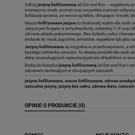
Odkryj
jeżynę liofilizowaną
od Eat and Run – wyjątkowy pr
intensywny smak, aromat oraz wszystkie wartości odżywc
liofilizacji sprawia, że owoce są lekkie, chrupiące i trwałe, 
Nasza
liofilizowana jeżyna
to doskonały wybór dla osób ce
Jeżyna jest bogata w antyoksydanty, witaminy C i K oraz bł
zdrowie układu pokarmowego. Bez dodatku cukru i konser
dodatek do musli, jogurtów, smoothie, wypieków lub jako 
Jeżyny liofilizowane
są wygodne w przechowywaniu, a ich
każdego miłośnika owoców. To idealny produkt dla osób a
dietę i poszukujących najwyższej jakości składników w swoj
Dodaj do koszyka
jeżynę liofilizowaną
od Eat and Run i ci
zdrowiem zamkniętym w chrupiących owocach.
jeżyna liofilizowana
,
owoce liofilizowane
,
zdrowe przekąs
naturalne jeżyny
,
jeżyny bez cukru
,
zdrowa dieta
,
naturaln
OPINIE O PRODUKCIE (0)