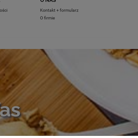
E
O NAS
ości
Kontakt + formularz
O firmie
Was