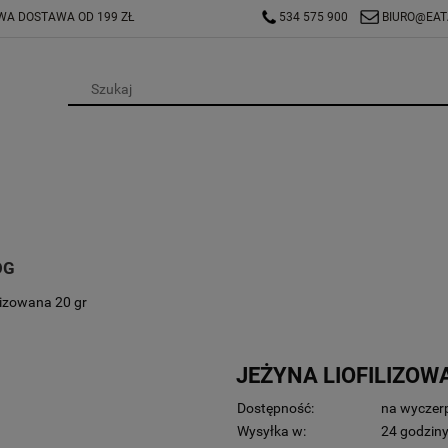
A DOSTAWA OD 199 ZŁ
534 575 900
BIURO@EAT
OG
ilizowana 20 gr
JEŻYNA LIOFILIZOW
Dostępność:
na wyczer
Wysyłka w:
24 godzin