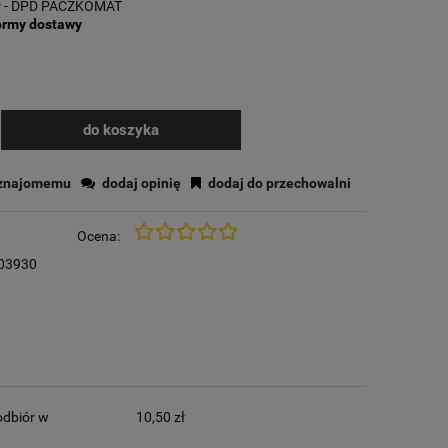
ł
- DPD PACZKOMAT
ormy dostawy
do koszyka
 znajomemu
dodaj opinię
dodaj do przechowalni
Ocena:
203930
dbiór w
10,50 zł