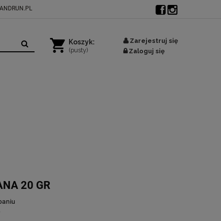
ANDRUN.PL
Zarejestruj się
Koszyk:
(pusty)
Zaloguj się
ANA 20 GR
paniu
y