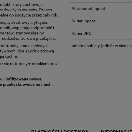
odukt, który zachowuje
Paczkomat Inpost
ze świeżych owoców. Proces
idealne do spożycia przez cały rok.
Kurier Inpost
niących zdrowy styl życia.
onnik, wspierając odporność i
wantów, stanowi idealny
Kurier DPD
samodzielna, zdrowa przekąska.
 naturalny smak zachwyci
odbiór osobisty
(odbiór w siedzib
ktywnych, dbających o zdrową
ej kuchni.
esz się naturalnym smakiem oraz
ki
,
liofilizowane owoce
,
e przekąski
,
owoce na musli
.