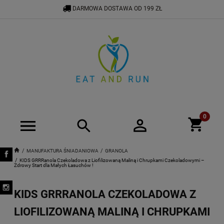
DARMOWA DOSTAWA OD 199 ZŁ
534 575 900
BIURO@EATANDRUN.PL
MANUFAKTURA ŚNIADANIOWA
GRANOLA
KIDS GRRRanola Czekoladowa z Liofilizowaną Maliną i Chrupkami Czekoladowymi –
Zdrowy Start dla Małych Łasuchów !
KIDS GRRRANOLA CZEKOLADOWA Z
LIOFILIZOWANĄ MALINĄ I CHRUPKAMI