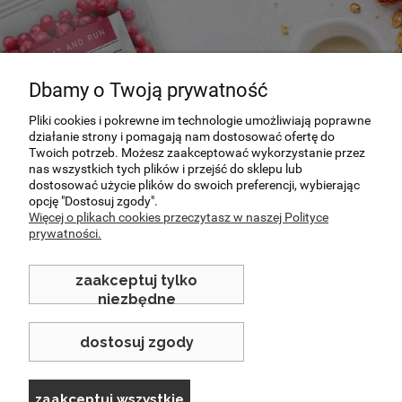
Dbamy o Twoją prywatność
Pliki cookies i pokrewne im technologie umożliwiają poprawne
działanie strony i pomagają nam dostosować ofertę do
Twoich potrzeb. Możesz zaakceptować wykorzystanie przez
Specjalnie dla Was
nas wszystkich tych plików i przejść do sklepu lub
dostosować użycie plików do swoich preferencji, wybierając
opcję "Dostosuj zgody".
Poznaj nasze nowości i promocje
Więcej o plikach cookies przeczytasz w naszej Polityce
prywatności.
sprawdź
zaakceptuj tylko
niezbędne
dostosuj zgody
zaakceptuj wszystkie