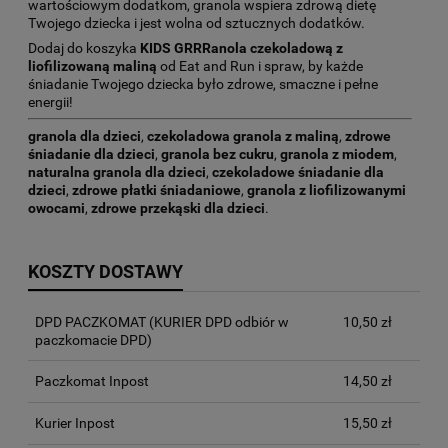
wartościowym dodatkom, granola wspiera zdrową dietę
Twojego dziecka i jest wolna od sztucznych dodatków.
Dodaj do koszyka
KIDS GRRRanola czekoladową z
liofilizowaną maliną
od Eat and Run i spraw, by każde
śniadanie Twojego dziecka było zdrowe, smaczne i pełne
energii!
granola dla dzieci
,
czekoladowa granola z maliną
,
zdrowe
śniadanie dla dzieci
,
granola bez cukru
,
granola z miodem
,
naturalna granola dla dzieci
,
czekoladowe śniadanie dla
dzieci
,
zdrowe płatki śniadaniowe
,
granola z liofilizowanymi
owocami
,
zdrowe przekąski dla dzieci
.
KOSZTY DOSTAWY
DPD PACZKOMAT
(KURIER DPD odbiór w
10,50 zł
paczkomacie DPD)
Paczkomat Inpost
14,50 zł
Kurier Inpost
15,50 zł