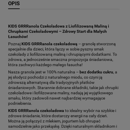
OPIS
KIDS GRRRanola Czekoladowa z Liofilizowaną Maliną i
Chrupkami Czekoladowymi – Zdrowy Start dla Małych
Łasuchów!
Poznaj
KIDS GRRRanola czekoladową
– granolę stworzoną
specjalnie dla dzieci, która łączy w sobie pyszny smak
czekolady z liofilizowaną maliną i chrupiącymi dodatkami. To
zdrowa, a jednocześnie smaczna propozycja śniadaniowa,
która zachwyci każdego małego łasucha!
Nasza granola jest w 100% naturalna –
bez dodatku cukru
, a
jej słodycz pochodzi z naturalnego miodu, co czyni ją
zdrowszą alternatywą dla tradycyjnych płatków
śniadaniowych. Starannie dobrane składniki, takie jak chrupki
czekoladowe i liofilizowane maliny, nadają jej wyjątkowego
smaku, który zadowoli nawet najbardziej wymagające
podniebienia.
KIDS GRRRanola czekoladowa
to idealny wybór na szybkie i
zdrowe śniadanie, które dostarczy energii na cały dzień.
Można ją połączyć z mlekiem, jogurtem lub chrupać
samodzielnie jako przekąskę. Dzięki naturalnym składnikom i