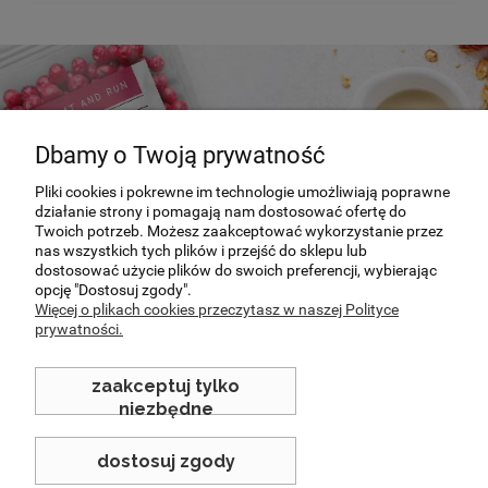
Dbamy o Twoją prywatność
Pliki cookies i pokrewne im technologie umożliwiają poprawne
działanie strony i pomagają nam dostosować ofertę do
Twoich potrzeb. Możesz zaakceptować wykorzystanie przez
Specjalnie dla Was
nas wszystkich tych plików i przejść do sklepu lub
dostosować użycie plików do swoich preferencji, wybierając
opcję "Dostosuj zgody".
Poznaj nasze nowości i promocje
Więcej o plikach cookies przeczytasz w naszej Polityce
prywatności.
sprawdź
zaakceptuj tylko
niezbędne
dostosuj zgody