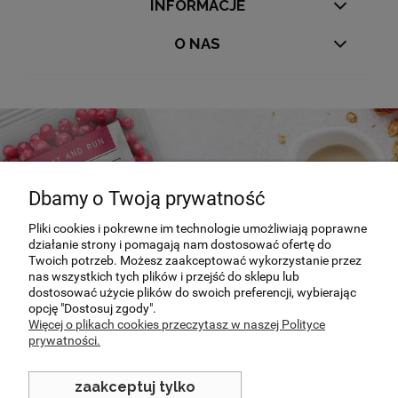
INFORMACJE
O NAS
Dbamy o Twoją prywatność
Pliki cookies i pokrewne im technologie umożliwiają poprawne
działanie strony i pomagają nam dostosować ofertę do
Twoich potrzeb. Możesz zaakceptować wykorzystanie przez
Specjalnie dla Was
nas wszystkich tych plików i przejść do sklepu lub
dostosować użycie plików do swoich preferencji, wybierając
opcję "Dostosuj zgody".
Poznaj nasze nowości i promocje
Więcej o plikach cookies przeczytasz w naszej Polityce
prywatności.
sprawdź
zaakceptuj tylko